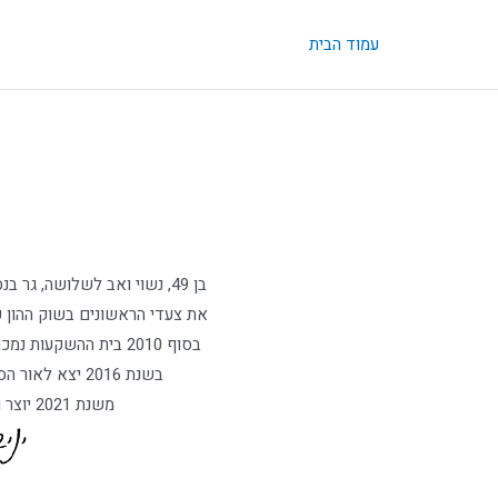
ילוג
תוכן
עמוד הבית
בן 49, נשוי ואב לשלושה, גר בנס ציונה, אוהד בני יהודה, מכור לפלאפל של מזרחי ולחומוס של הסורי.
את צעדי הראשונים בשוק ההון עש
בסוף 2010 בית ההשקעות נמכר לאלטשולר-שחם, ואני הצטרפתי כפרשן ל
בשנת 2016 יצא לאור הספר העיון שכתבתי
משנת 2021 יוצר ומגיש את הפודקאסט