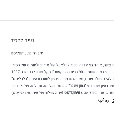
נעים להכיר
יניב רחימי, עיתונליסט
יתי בסוף שנות ה-90
בבית ההשקעות "רמקו"
שהורי הקימו ב-1987.
מערכת עיתון "כלכליסט".
"גאון ושבר"
שעוסק בעלייתה ונפילתה של אי.די.בי.
עִיתּוֹנַלִיסְט
(שזה שילוב של עיתונאי ואנליסט).